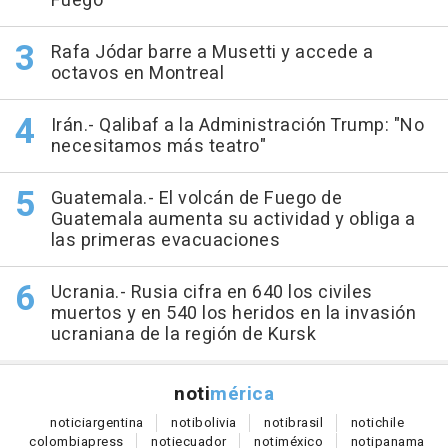
Fuego
Rafa Jódar barre a Musetti y accede a
octavos en Montreal
Irán.- Qalibaf a la Administración Trump: "No
necesitamos más teatro"
Guatemala.- El volcán de Fuego de
Guatemala aumenta su actividad y obliga a
las primeras evacuaciones
Ucrania.- Rusia cifra en 640 los civiles
muertos y en 540 los heridos en la invasión
ucraniana de la región de Kursk
noti
mérica
notici
argentina
noti
bolivia
noti
brasil
noti
chile
colombia
press
noti
ecuador
noti
méxico
noti
panama