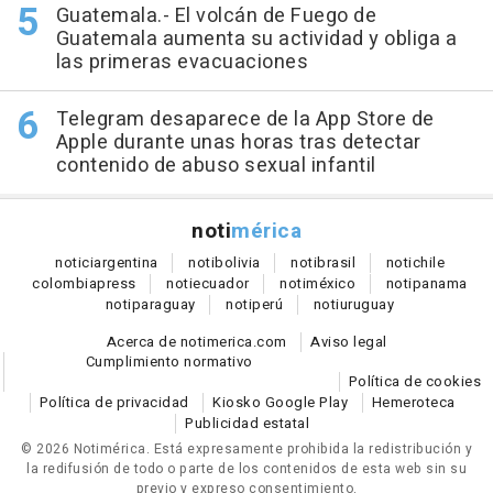
Guatemala.- El volcán de Fuego de
Guatemala aumenta su actividad y obliga a
las primeras evacuaciones
Telegram desaparece de la App Store de
Apple durante unas horas tras detectar
contenido de abuso sexual infantil
noti
mérica
notici
argentina
noti
bolivia
noti
brasil
noti
chile
colombia
press
noti
ecuador
noti
méxico
noti
panama
noti
paraguay
noti
perú
noti
uruguay
Acerca de notimerica.com
Aviso legal
Cumplimiento normativo
Política de cookies
Política de privacidad
Kiosko Google Play
Hemeroteca
Publicidad estatal
© 2026 Notimérica.
Está expresamente prohibida la redistribución y
la redifusión de todo o parte de los contenidos de esta web sin su
previo y expreso consentimiento.