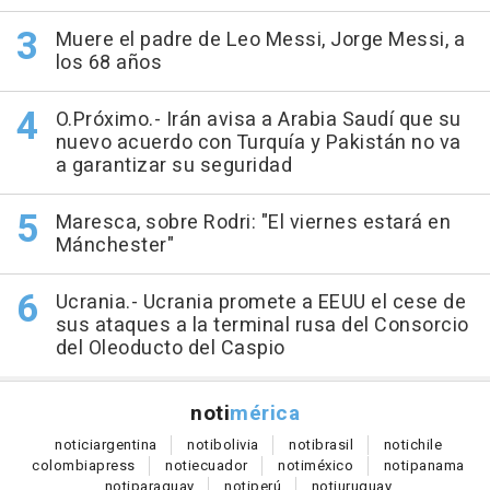
Muere el padre de Leo Messi, Jorge Messi, a
los 68 años
O.Próximo.- Irán avisa a Arabia Saudí que su
nuevo acuerdo con Turquía y Pakistán no va
a garantizar su seguridad
Maresca, sobre Rodri: "El viernes estará en
Mánchester"
Ucrania.- Ucrania promete a EEUU el cese de
sus ataques a la terminal rusa del Consorcio
del Oleoducto del Caspio
noti
mérica
notici
argentina
noti
bolivia
noti
brasil
noti
chile
colombia
press
noti
ecuador
noti
méxico
noti
panama
noti
paraguay
noti
perú
noti
uruguay