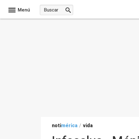
Menú
noti
mérica
/
vida