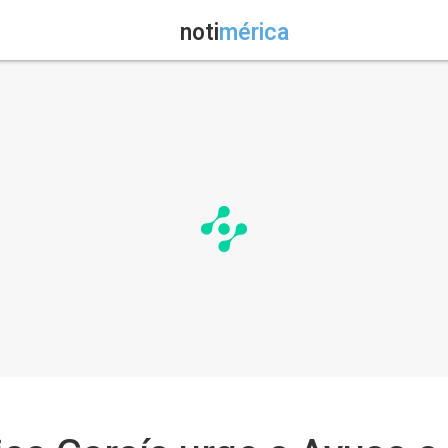
noti
mérica