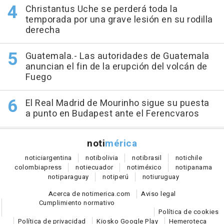
Christantus Uche se perderá toda la
temporada por una grave lesión en su rodilla
derecha
Guatemala.- Las autoridades de Guatemala
anuncian el fin de la erupción del volcán de
Fuego
El Real Madrid de Mourinho sigue su puesta
a punto en Budapest ante el Ferencvaros
noti
mérica
notici
argentina
noti
bolivia
noti
brasil
noti
chile
colombia
press
noti
ecuador
noti
méxico
noti
panama
noti
paraguay
noti
perú
noti
uruguay
Acerca de notimerica.com
Aviso legal
Cumplimiento normativo
Política de cookies
Política de privacidad
Kiosko Google Play
Hemeroteca