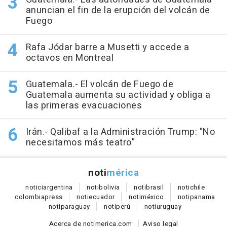
anuncian el fin de la erupción del volcán de
Fuego
Rafa Jódar barre a Musetti y accede a
octavos en Montreal
Guatemala.- El volcán de Fuego de
Guatemala aumenta su actividad y obliga a
las primeras evacuaciones
Irán.- Qalibaf a la Administración Trump: "No
necesitamos más teatro"
noti
mérica
notici
argentina
noti
bolivia
noti
brasil
noti
chile
colombia
press
noti
ecuador
noti
méxico
noti
panama
noti
paraguay
noti
perú
noti
uruguay
Acerca de notimerica.com
Aviso legal