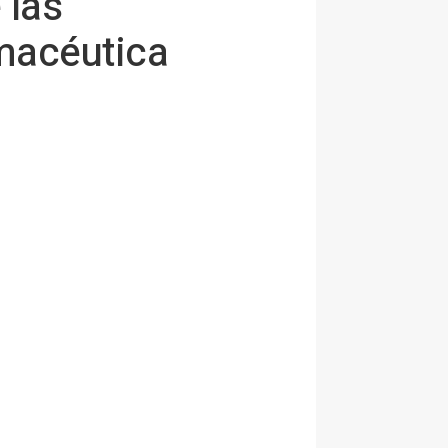
 las
rmacéutica