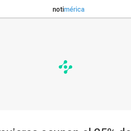
noti
mérica