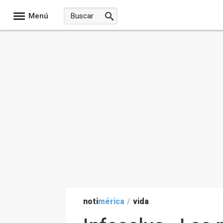
Menú
noti
mérica
/
vida