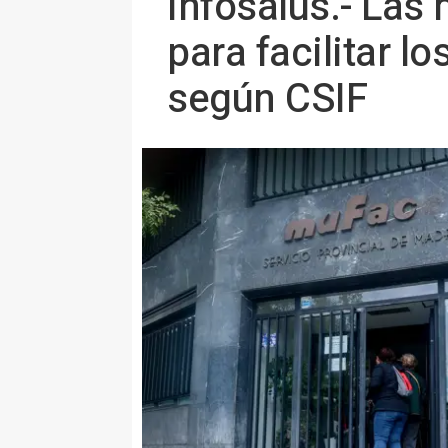
Infosalus.- Las
para facilitar l
según CSIF