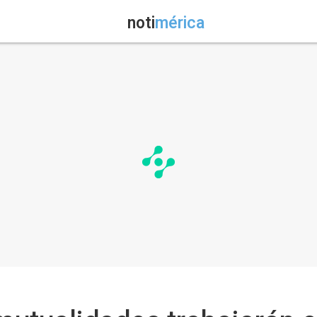
noti
mérica