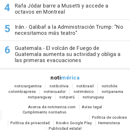
Rafa Jódar barre a Musetti y accede a
octavos en Montreal
Irán.- Qalibaf a la Administración Trump: "No
necesitamos más teatro"
Guatemala.- El volcán de Fuego de
Guatemala aumenta su actividad y obliga a
las primeras evacuaciones
noti
mérica
notici
argentina
noti
bolivia
noti
brasil
noti
chile
colombia
press
noti
ecuador
noti
méxico
noti
panama
noti
paraguay
noti
perú
noti
uruguay
Acerca de notimerica.com
Aviso legal
Cumplimiento normativo
Política de cookies
Política de privacidad
Kiosko Google Play
Hemeroteca
Publicidad estatal