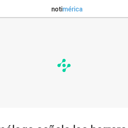
noti
mérica