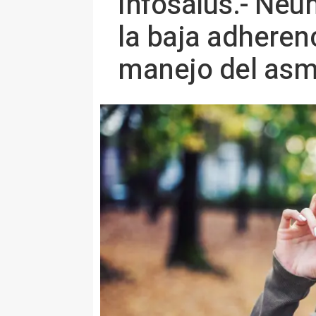
Infosalus.- Neu
la baja adherenc
manejo del as