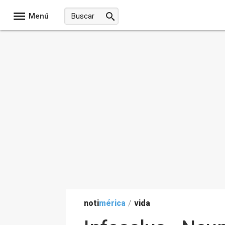
Menú
noti
mérica
/
vida