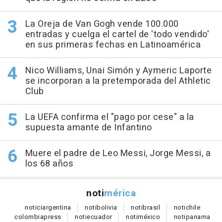
La Oreja de Van Gogh vende 100.000
entradas y cuelga el cartel de 'todo vendido'
en sus primeras fechas en Latinoamérica
Nico Williams, Unai Simón y Aymeric Laporte
se incorporan a la pretemporada del Athletic
Club
La UEFA confirma el "pago por cese" a la
supuesta amante de Infantino
Muere el padre de Leo Messi, Jorge Messi, a
los 68 años
noti
mérica
notici
argentina
noti
bolivia
noti
brasil
noti
chile
colombia
press
noti
ecuador
noti
méxico
noti
panama