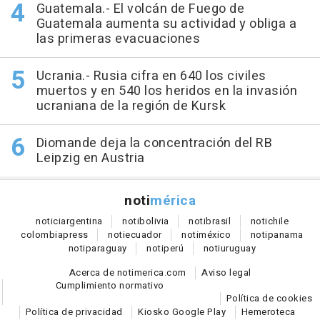
Guatemala.- El volcán de Fuego de
Guatemala aumenta su actividad y obliga a
las primeras evacuaciones
Ucrania.- Rusia cifra en 640 los civiles
muertos y en 540 los heridos en la invasión
ucraniana de la región de Kursk
Diomande deja la concentración del RB
Leipzig en Austria
noti
mérica
notici
argentina
noti
bolivia
noti
brasil
noti
chile
colombia
press
noti
ecuador
noti
méxico
noti
panama
noti
paraguay
noti
perú
noti
uruguay
Acerca de notimerica.com
Aviso legal
Cumplimiento normativo
Política de cookies
Política de privacidad
Kiosko Google Play
Hemeroteca