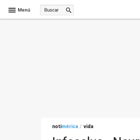
Menú
noti
mérica
/
vida