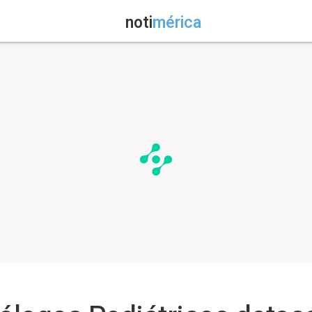
noti
mérica