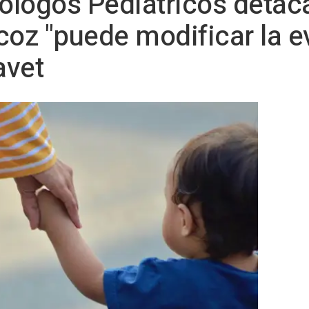
rólogos Pediátricos detac
coz "puede modificar la e
avet