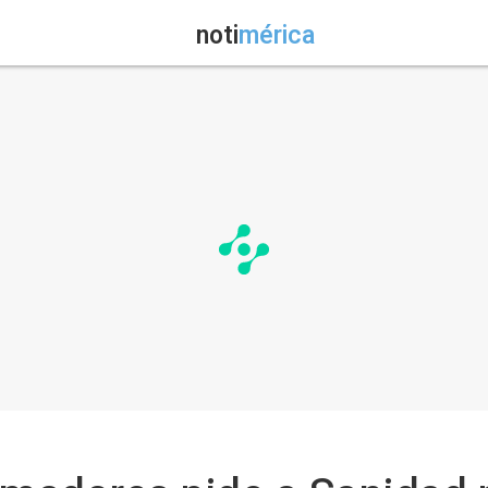
noti
mérica