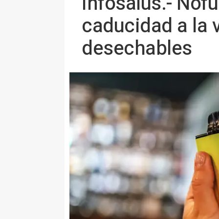
Infosalus.- Nof
caducidad a la v
desechables