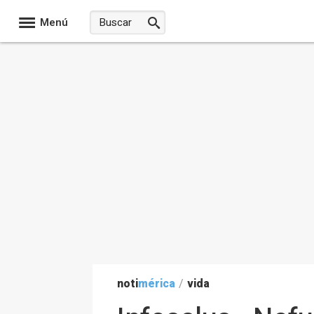
Menú
noti
mérica
/
vida