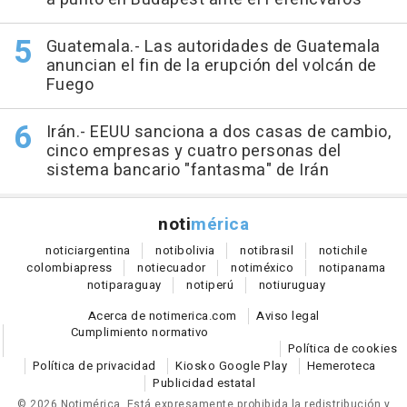
Guatemala.- Las autoridades de Guatemala
anuncian el fin de la erupción del volcán de
Fuego
Irán.- EEUU sanciona a dos casas de cambio,
cinco empresas y cuatro personas del
sistema bancario "fantasma" de Irán
noti
mérica
notici
argentina
noti
bolivia
noti
brasil
noti
chile
colombia
press
noti
ecuador
noti
méxico
noti
panama
noti
paraguay
noti
perú
noti
uruguay
Acerca de notimerica.com
Aviso legal
Cumplimiento normativo
Política de cookies
Política de privacidad
Kiosko Google Play
Hemeroteca
Publicidad estatal
© 2026 Notimérica.
Está expresamente prohibida la redistribución y