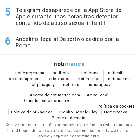
Telegram desaparece de la App Store de
Apple durante unas horas tras detectar
contenido de abuso sexual infantil
Angeliño llega al Deportivo cedido por la
Roma
noti
mérica
notici
argentina
noti
bolivia
noti
brasil
noti
chile
colombia
press
noti
ecuador
noti
méxico
noti
panama
noti
paraguay
noti
perú
noti
uruguay
Acerca de notimerica.com
Aviso legal
Cumplimiento normativo
Política de cookies
Política de privacidad
Kiosko Google Play
Hemeroteca
Publicidad estatal
© 2026 Notimérica.
Está expresamente prohibida la redistribución y
la redifusión de todo o parte de los contenidos de esta web sin su
previo y expreso consentimiento.