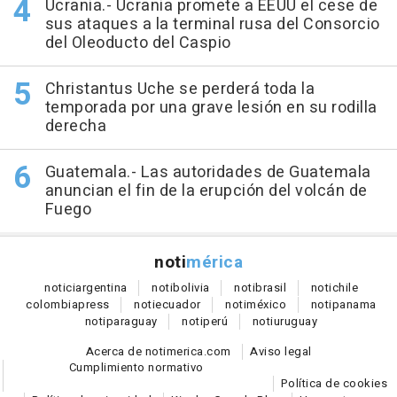
Ucrania.- Ucrania promete a EEUU el cese de
sus ataques a la terminal rusa del Consorcio
del Oleoducto del Caspio
Christantus Uche se perderá toda la
temporada por una grave lesión en su rodilla
derecha
Guatemala.- Las autoridades de Guatemala
anuncian el fin de la erupción del volcán de
Fuego
noti
mérica
notici
argentina
noti
bolivia
noti
brasil
noti
chile
colombia
press
noti
ecuador
noti
méxico
noti
panama
noti
paraguay
noti
perú
noti
uruguay
Acerca de notimerica.com
Aviso legal
Cumplimiento normativo
Política de cookies