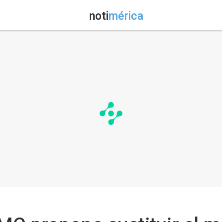
noti
mérica