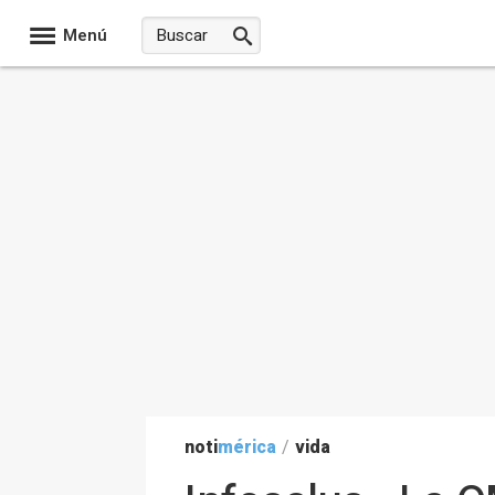
Menú
noti
mérica
/
vida