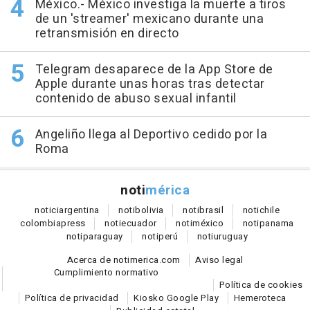
México.- México investiga la muerte a tiros
de un 'streamer' mexicano durante una
retransmisión en directo
Telegram desaparece de la App Store de
Apple durante unas horas tras detectar
contenido de abuso sexual infantil
Angeliño llega al Deportivo cedido por la
Roma
noti
mérica
notici
argentina
noti
bolivia
noti
brasil
noti
chile
colombia
press
noti
ecuador
noti
méxico
noti
panama
noti
paraguay
noti
perú
noti
uruguay
Acerca de notimerica.com
Aviso legal
Cumplimiento normativo
Política de cookies
Política de privacidad
Kiosko Google Play
Hemeroteca