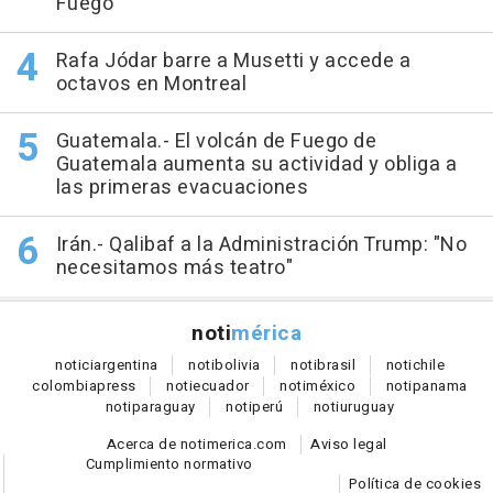
Fuego
Rafa Jódar barre a Musetti y accede a
octavos en Montreal
Guatemala.- El volcán de Fuego de
Guatemala aumenta su actividad y obliga a
las primeras evacuaciones
Irán.- Qalibaf a la Administración Trump: "No
necesitamos más teatro"
noti
mérica
notici
argentina
noti
bolivia
noti
brasil
noti
chile
colombia
press
noti
ecuador
noti
méxico
noti
panama
noti
paraguay
noti
perú
noti
uruguay
Acerca de notimerica.com
Aviso legal
Cumplimiento normativo
Política de cookies