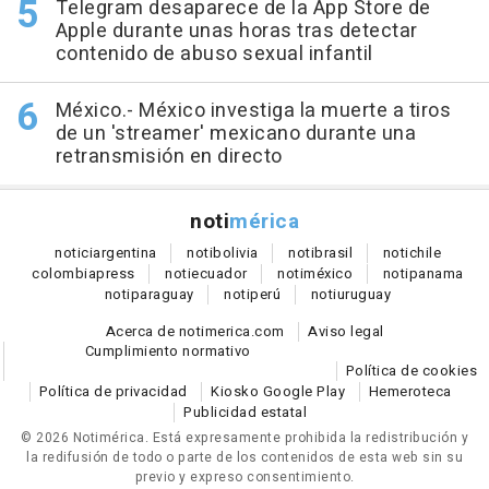
Telegram desaparece de la App Store de
Apple durante unas horas tras detectar
contenido de abuso sexual infantil
México.- México investiga la muerte a tiros
de un 'streamer' mexicano durante una
retransmisión en directo
noti
mérica
notici
argentina
noti
bolivia
noti
brasil
noti
chile
colombia
press
noti
ecuador
noti
méxico
noti
panama
noti
paraguay
noti
perú
noti
uruguay
Acerca de notimerica.com
Aviso legal
Cumplimiento normativo
Política de cookies
Política de privacidad
Kiosko Google Play
Hemeroteca
Publicidad estatal
© 2026 Notimérica.
Está expresamente prohibida la redistribución y
la redifusión de todo o parte de los contenidos de esta web sin su
previo y expreso consentimiento.