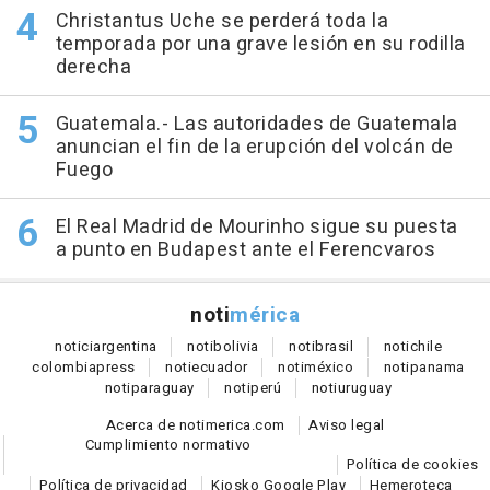
Christantus Uche se perderá toda la
temporada por una grave lesión en su rodilla
derecha
Guatemala.- Las autoridades de Guatemala
anuncian el fin de la erupción del volcán de
Fuego
El Real Madrid de Mourinho sigue su puesta
a punto en Budapest ante el Ferencvaros
noti
mérica
notici
argentina
noti
bolivia
noti
brasil
noti
chile
colombia
press
noti
ecuador
noti
méxico
noti
panama
noti
paraguay
noti
perú
noti
uruguay
Acerca de notimerica.com
Aviso legal
Cumplimiento normativo
Política de cookies
Política de privacidad
Kiosko Google Play
Hemeroteca