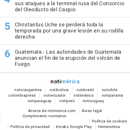
sus ataques a la terminal rusa del Consorcio
del Oleoducto del Caspio
Christantus Uche se perderá toda la
temporada por una grave lesión en su rodilla
derecha
Guatemala.- Las autoridades de Guatemala
anuncian el fin de la erupción del volcán de
Fuego
noti
mérica
notici
argentina
noti
bolivia
noti
brasil
noti
chile
colombia
press
noti
ecuador
noti
méxico
noti
panama
noti
paraguay
noti
perú
noti
uruguay
Acerca de notimerica.com
Aviso legal
Cumplimiento normativo
Política de cookies
Política de privacidad
Kiosko Google Play
Hemeroteca