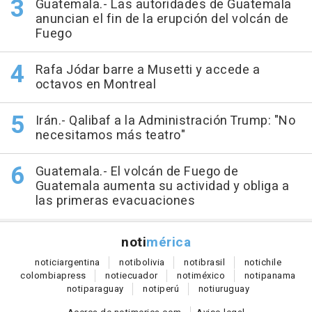
Guatemala.- Las autoridades de Guatemala
anuncian el fin de la erupción del volcán de
Fuego
Rafa Jódar barre a Musetti y accede a
octavos en Montreal
Irán.- Qalibaf a la Administración Trump: "No
necesitamos más teatro"
Guatemala.- El volcán de Fuego de
Guatemala aumenta su actividad y obliga a
las primeras evacuaciones
noti
mérica
notici
argentina
noti
bolivia
noti
brasil
noti
chile
colombia
press
noti
ecuador
noti
méxico
noti
panama
noti
paraguay
noti
perú
noti
uruguay