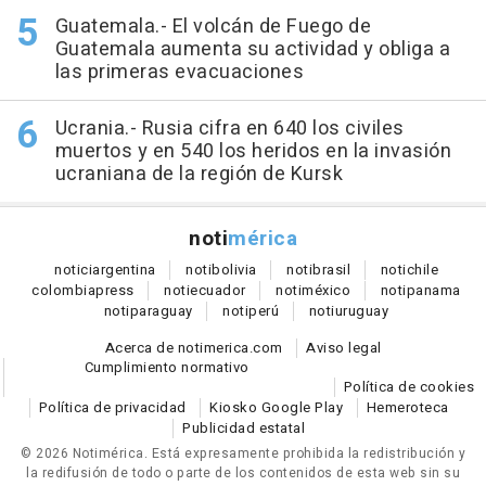
Guatemala.- El volcán de Fuego de
Guatemala aumenta su actividad y obliga a
las primeras evacuaciones
Ucrania.- Rusia cifra en 640 los civiles
muertos y en 540 los heridos en la invasión
ucraniana de la región de Kursk
noti
mérica
notici
argentina
noti
bolivia
noti
brasil
noti
chile
colombia
press
noti
ecuador
noti
méxico
noti
panama
noti
paraguay
noti
perú
noti
uruguay
Acerca de notimerica.com
Aviso legal
Cumplimiento normativo
Política de cookies
Política de privacidad
Kiosko Google Play
Hemeroteca
Publicidad estatal
© 2026 Notimérica.
Está expresamente prohibida la redistribución y
la redifusión de todo o parte de los contenidos de esta web sin su