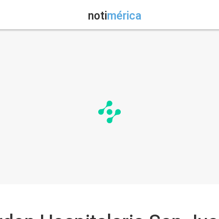
noti
mérica