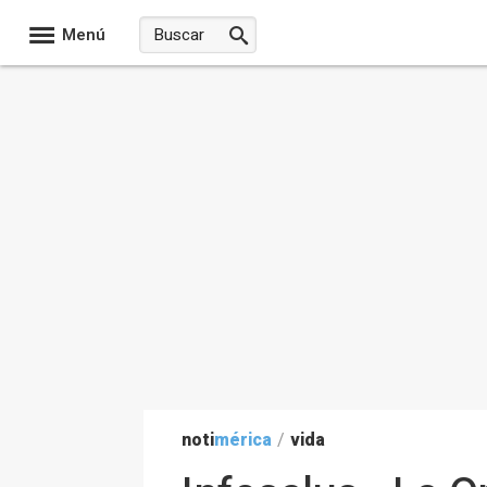
Menú
noti
mérica
/
vida