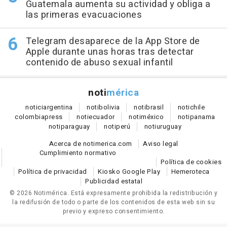
Guatemala aumenta su actividad y obliga a
las primeras evacuaciones
Telegram desaparece de la App Store de
Apple durante unas horas tras detectar
contenido de abuso sexual infantil
noti
mérica
notici
argentina
noti
bolivia
noti
brasil
noti
chile
colombia
press
noti
ecuador
noti
méxico
noti
panama
noti
paraguay
noti
perú
noti
uruguay
Acerca de notimerica.com
Aviso legal
Cumplimiento normativo
Política de cookies
Política de privacidad
Kiosko Google Play
Hemeroteca
Publicidad estatal
© 2026 Notimérica.
Está expresamente prohibida la redistribución y
la redifusión de todo o parte de los contenidos de esta web sin su
previo y expreso consentimiento.