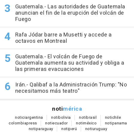
Guatemala.- Las autoridades de Guatemala
anuncian el fin de la erupción del volcán de
Fuego
Rafa Jódar barre a Musetti y accede a
octavos en Montreal
Guatemala.- El volcán de Fuego de
Guatemala aumenta su actividad y obliga a
las primeras evacuaciones
Irán.- Qalibaf a la Administración Trump: "No
necesitamos más teatro"
noti
mérica
notici
argentina
noti
bolivia
noti
brasil
noti
chile
colombia
press
noti
ecuador
noti
méxico
noti
panama
noti
paraguay
noti
perú
noti
uruguay