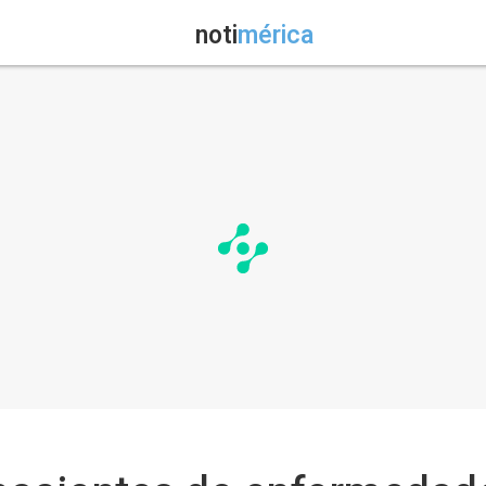
noti
mérica