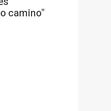
es
rgo camino"