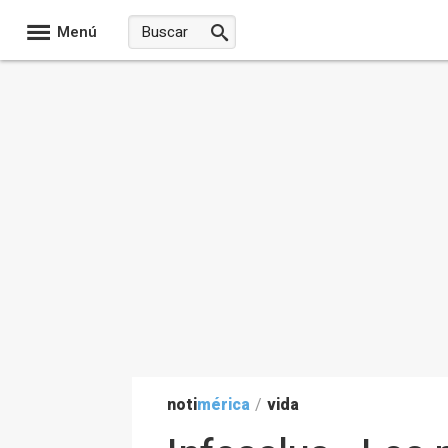
Menú
noti
mérica
/
vida