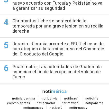
nuevo acuerdo con Turquía y Pakistán no va
a garantizar su seguridad
Christantus Uche se perderá toda la
temporada por una grave lesión en su rodilla
derecha
Ucrania.- Ucrania promete a EEUU el cese de
sus ataques a la terminal rusa del Consorcio
del Oleoducto del Caspio
Guatemala.- Las autoridades de Guatemala
anuncian el fin de la erupción del volcán de
Fuego
noti
mérica
notici
argentina
noti
bolivia
noti
brasil
noti
chile
colombia
press
noti
ecuador
noti
méxico
noti
panama
noti
paraguay
noti
perú
noti
uruguay