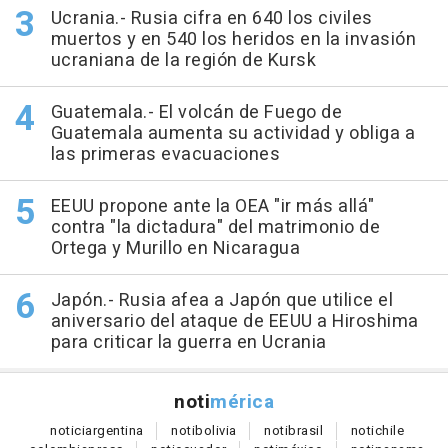
Ucrania.- Rusia cifra en 640 los civiles
muertos y en 540 los heridos en la invasión
ucraniana de la región de Kursk
Guatemala.- El volcán de Fuego de
Guatemala aumenta su actividad y obliga a
las primeras evacuaciones
EEUU propone ante la OEA "ir más allá"
contra "la dictadura" del matrimonio de
Ortega y Murillo en Nicaragua
Japón.- Rusia afea a Japón que utilice el
aniversario del ataque de EEUU a Hiroshima
para criticar la guerra en Ucrania
noti
mérica
notici
argentina
noti
bolivia
noti
brasil
noti
chile