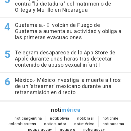
contra "la dictadura" del matrimonio de
Ortega y Murillo en Nicaragua
Guatemala.- El volcán de Fuego de
Guatemala aumenta su actividad y obliga a
las primeras evacuaciones
Telegram desaparece de la App Store de
Apple durante unas horas tras detectar
contenido de abuso sexual infantil
México.- México investiga la muerte a tiros
de un 'streamer' mexicano durante una
retransmisión en directo
noti
mérica
notici
argentina
noti
bolivia
noti
brasil
noti
chile
colombia
press
noti
ecuador
noti
méxico
noti
panama
noti
paraguay
noti
perú
noti
uruguay