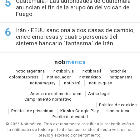
Guatemala.- Las autoridades de Guatemala
anuncian el fin de la erupción del volcán de
Fuego
Irán.- EEUU sanciona a dos casas de cambio,
cinco empresas y cuatro personas del
sistema bancario "fantasma" de Irán
noti
mérica
notici
argentina
noti
bolivia
noti
brasil
noti
chile
colombia
press
noti
ecuador
noti
méxico
noti
panama
noti
paraguay
noti
perú
noti
uruguay
Acerca de notimerica.com
Aviso legal
Cumplimiento normativo
Política de cookies
Política de privacidad
Kiosko Google Play
Hemeroteca
Publicidad estatal
© 2026 Notimérica.
Está expresamente prohibida la redistribución y
la redifusión de todo o parte de los contenidos de esta web sin su
previo y expreso consentimiento.