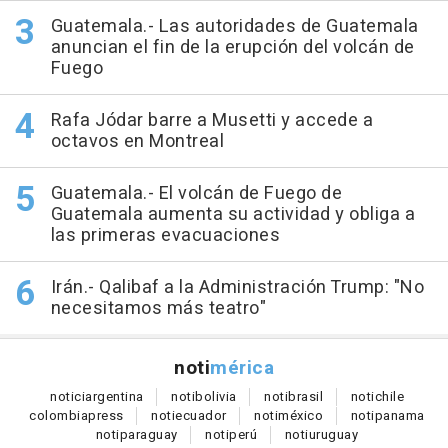
Guatemala.- Las autoridades de Guatemala
anuncian el fin de la erupción del volcán de
Fuego
Rafa Jódar barre a Musetti y accede a
octavos en Montreal
Guatemala.- El volcán de Fuego de
Guatemala aumenta su actividad y obliga a
las primeras evacuaciones
Irán.- Qalibaf a la Administración Trump: "No
necesitamos más teatro"
noti
mérica
notici
argentina
noti
bolivia
noti
brasil
noti
chile
colombia
press
noti
ecuador
noti
méxico
noti
panama
noti
paraguay
noti
perú
noti
uruguay