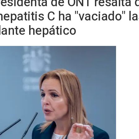
residenta de ONT resalta 
epatitis C ha "vaciado" la
lante hepático