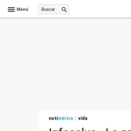
Menú
noti
mérica
/
vida