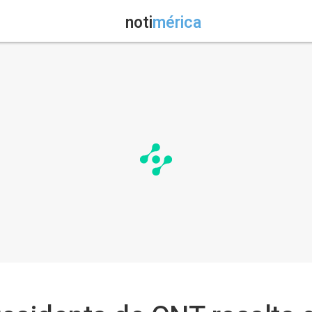
noti
mérica