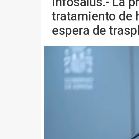
Infosalus.- La p
tratamiento de h
espera de trasp