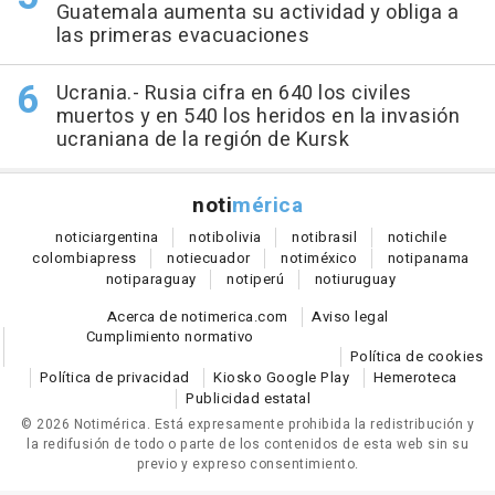
Guatemala aumenta su actividad y obliga a
las primeras evacuaciones
Ucrania.- Rusia cifra en 640 los civiles
muertos y en 540 los heridos en la invasión
ucraniana de la región de Kursk
noti
mérica
notici
argentina
noti
bolivia
noti
brasil
noti
chile
colombia
press
noti
ecuador
noti
méxico
noti
panama
noti
paraguay
noti
perú
noti
uruguay
Acerca de notimerica.com
Aviso legal
Cumplimiento normativo
Política de cookies
Política de privacidad
Kiosko Google Play
Hemeroteca
Publicidad estatal
© 2026 Notimérica.
Está expresamente prohibida la redistribución y
la redifusión de todo o parte de los contenidos de esta web sin su
previo y expreso consentimiento.