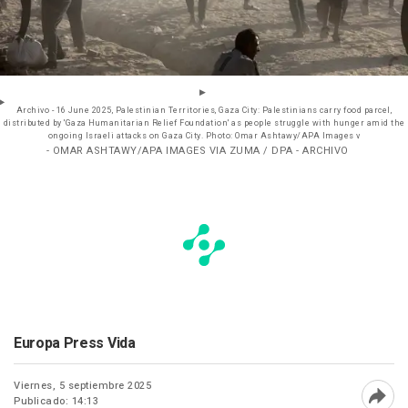
Archivo - 16 June 2025, Palestinian Territories, Gaza City: Palestinians carry food parcel,
distributed by 'Gaza Humanitarian Relief Foundation' as people struggle with hunger amid the
ongoing Israeli attacks on Gaza City. Photo: Omar Ashtawy/APA Images v
- OMAR ASHTAWY/APA IMAGES VIA ZUMA / DPA - ARCHIVO
Europa Press Vida
Viernes, 5 septiembre 2025
Publicado: 14:13
Abri