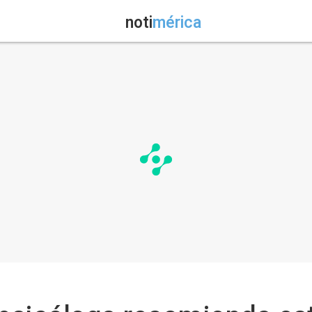
noti
mérica