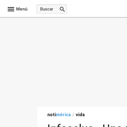
Menú
noti
mérica
/
vida