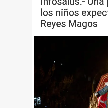
Infosalus.- Una
los niños expect
Reyes Magos