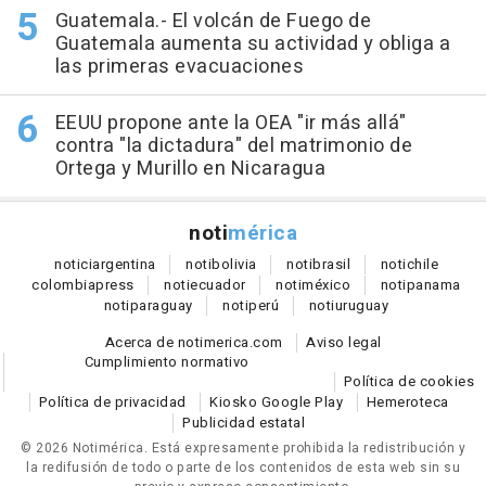
Guatemala.- El volcán de Fuego de
Guatemala aumenta su actividad y obliga a
las primeras evacuaciones
EEUU propone ante la OEA "ir más allá"
contra "la dictadura" del matrimonio de
Ortega y Murillo en Nicaragua
noti
mérica
notici
argentina
noti
bolivia
noti
brasil
noti
chile
colombia
press
noti
ecuador
noti
méxico
noti
panama
noti
paraguay
noti
perú
noti
uruguay
Acerca de notimerica.com
Aviso legal
Cumplimiento normativo
Política de cookies
Política de privacidad
Kiosko Google Play
Hemeroteca
Publicidad estatal
© 2026 Notimérica.
Está expresamente prohibida la redistribución y
la redifusión de todo o parte de los contenidos de esta web sin su