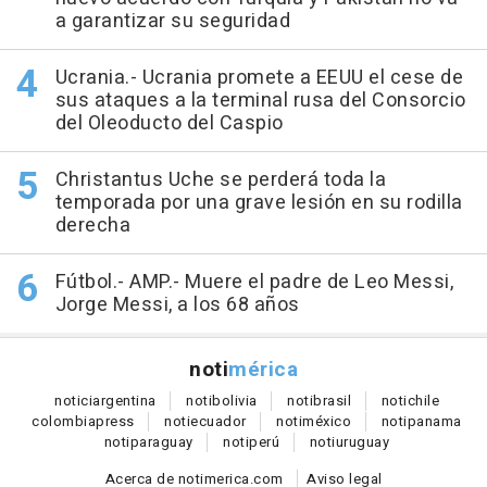
a garantizar su seguridad
Ucrania.- Ucrania promete a EEUU el cese de
sus ataques a la terminal rusa del Consorcio
del Oleoducto del Caspio
Christantus Uche se perderá toda la
temporada por una grave lesión en su rodilla
derecha
Fútbol.- AMP.- Muere el padre de Leo Messi,
Jorge Messi, a los 68 años
noti
mérica
notici
argentina
noti
bolivia
noti
brasil
noti
chile
colombia
press
noti
ecuador
noti
méxico
noti
panama
noti
paraguay
noti
perú
noti
uruguay
Acerca de notimerica.com
Aviso legal