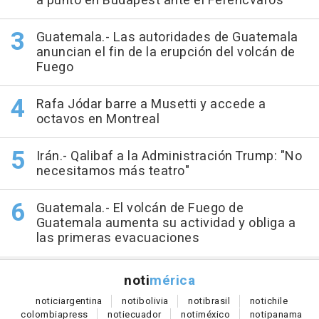
a punto en Budapest ante el Ferencvaros
Guatemala.- Las autoridades de Guatemala
anuncian el fin de la erupción del volcán de
Fuego
Rafa Jódar barre a Musetti y accede a
octavos en Montreal
Irán.- Qalibaf a la Administración Trump: "No
necesitamos más teatro"
Guatemala.- El volcán de Fuego de
Guatemala aumenta su actividad y obliga a
las primeras evacuaciones
noti
mérica
notici
argentina
noti
bolivia
noti
brasil
noti
chile
colombia
press
noti
ecuador
noti
méxico
noti
panama