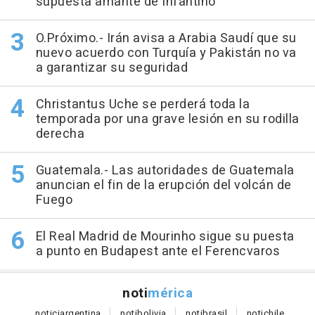
supuesta amante de Infantino
O.Próximo.- Irán avisa a Arabia Saudí que su
nuevo acuerdo con Turquía y Pakistán no va
a garantizar su seguridad
Christantus Uche se perderá toda la
temporada por una grave lesión en su rodilla
derecha
Guatemala.- Las autoridades de Guatemala
anuncian el fin de la erupción del volcán de
Fuego
El Real Madrid de Mourinho sigue su puesta
a punto en Budapest ante el Ferencvaros
noti
mérica
notici
argentina
noti
bolivia
noti
brasil
noti
chile