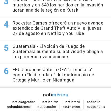
muertos y en 540 los heridos en la invasión
ucraniana de la región de Kursk
Rockstar Games ofrecerá un nuevo avance
extendido de Grand Theft Auto VI el jueves
27 de agosto en Netflix y YouTube
Guatemala.- El volcán de Fuego de
Guatemala aumenta su actividad y obliga a
las primeras evacuaciones
EEUU propone ante la OEA "ir más allá"
contra "la dictadura" del matrimonio de
Ortega y Murillo en Nicaragua
noti
mérica
notici
argentina
noti
bolivia
noti
brasil
noti
chile
colombia
press
noti
ecuador
noti
méxico
noti
panama