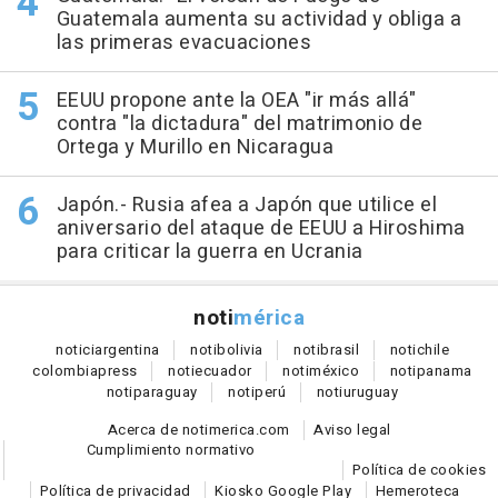
Guatemala aumenta su actividad y obliga a
las primeras evacuaciones
EEUU propone ante la OEA "ir más allá"
contra "la dictadura" del matrimonio de
Ortega y Murillo en Nicaragua
Japón.- Rusia afea a Japón que utilice el
aniversario del ataque de EEUU a Hiroshima
para criticar la guerra en Ucrania
noti
mérica
notici
argentina
noti
bolivia
noti
brasil
noti
chile
colombia
press
noti
ecuador
noti
méxico
noti
panama
noti
paraguay
noti
perú
noti
uruguay
Acerca de notimerica.com
Aviso legal
Cumplimiento normativo
Política de cookies
Política de privacidad
Kiosko Google Play
Hemeroteca