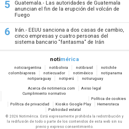
Guatemala.- Las autoridades de Guatemala
anuncian el fin de la erupción del volcán de
Fuego
Irán.- EEUU sanciona a dos casas de cambio,
cinco empresas y cuatro personas del
sistema bancario "fantasma" de Irán
noti
mérica
notici
argentina
noti
bolivia
noti
brasil
noti
chile
colombia
press
noti
ecuador
noti
méxico
noti
panama
noti
paraguay
noti
perú
noti
uruguay
Acerca de notimerica.com
Aviso legal
Cumplimiento normativo
Política de cookies
Política de privacidad
Kiosko Google Play
Hemeroteca
Publicidad estatal
© 2026 Notimérica.
Está expresamente prohibida la redistribución y
la redifusión de todo o parte de los contenidos de esta web sin su
previo y expreso consentimiento.