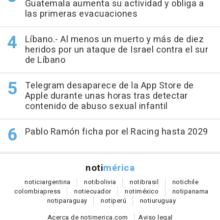
Guatemala aumenta su actividad y obliga a
las primeras evacuaciones
Líbano.- Al menos un muerto y más de diez
heridos por un ataque de Israel contra el sur
de Líbano
Telegram desaparece de la App Store de
Apple durante unas horas tras detectar
contenido de abuso sexual infantil
Pablo Ramón ficha por el Racing hasta 2029
noti
mérica
notici
argentina
noti
bolivia
noti
brasil
noti
chile
colombia
press
noti
ecuador
noti
méxico
noti
panama
noti
paraguay
noti
perú
noti
uruguay
Acerca de notimerica.com
Aviso legal