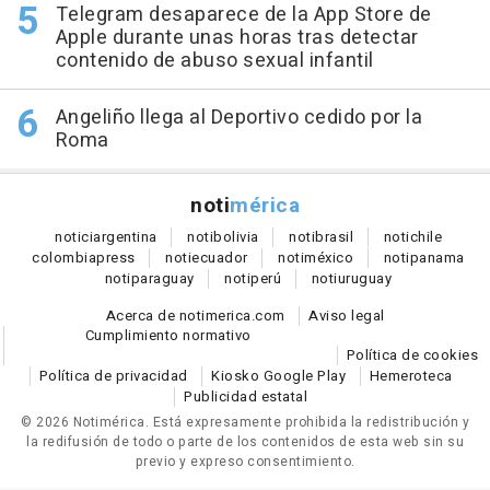
Telegram desaparece de la App Store de
Apple durante unas horas tras detectar
contenido de abuso sexual infantil
Angeliño llega al Deportivo cedido por la
Roma
noti
mérica
notici
argentina
noti
bolivia
noti
brasil
noti
chile
colombia
press
noti
ecuador
noti
méxico
noti
panama
noti
paraguay
noti
perú
noti
uruguay
Acerca de notimerica.com
Aviso legal
Cumplimiento normativo
Política de cookies
Política de privacidad
Kiosko Google Play
Hemeroteca
Publicidad estatal
© 2026 Notimérica.
Está expresamente prohibida la redistribución y
la redifusión de todo o parte de los contenidos de esta web sin su
previo y expreso consentimiento.