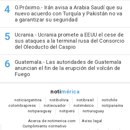
O.Próximo.- Irán avisa a Arabia Saudí que su
nuevo acuerdo con Turquía y Pakistán no va
a garantizar su seguridad
Ucrania.- Ucrania promete a EEUU el cese de
sus ataques a la terminal rusa del Consorcio
del Oleoducto del Caspio
Guatemala.- Las autoridades de Guatemala
anuncian el fin de la erupción del volcán de
Fuego
noti
mérica
notici
argentina
noti
bolivia
noti
brasil
noti
chile
colombia
press
noti
ecuador
noti
méxico
noti
panama
noti
paraguay
noti
perú
noti
uruguay
Acerca de notimerica.com
Aviso legal
Cumplimiento normativo