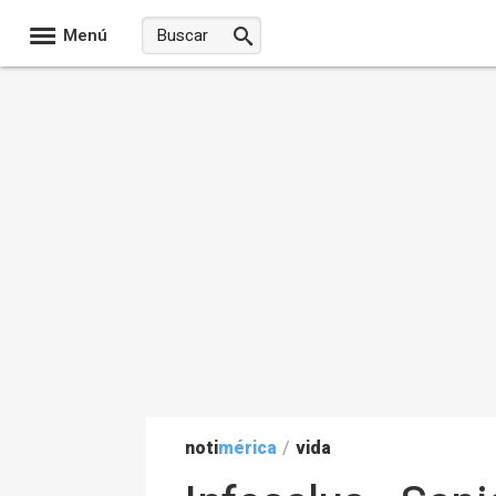
Menú
noti
mérica
/
vida