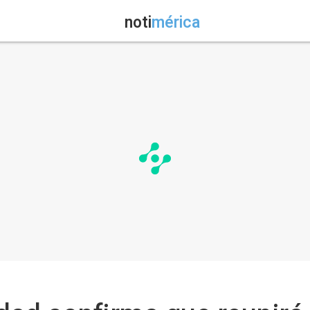
noti
mérica