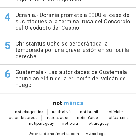
Ucrania.- Ucrania promete a EEUU el cese de
sus ataques a la terminal rusa del Consorcio
del Oleoducto del Caspio
Christantus Uche se perderá toda la
temporada por una grave lesión en su rodilla
derecha
Guatemala.- Las autoridades de Guatemala
anuncian el fin de la erupción del volcán de
Fuego
noti
mérica
notici
argentina
noti
bolivia
noti
brasil
noti
chile
colombia
press
noti
ecuador
noti
méxico
noti
panama
noti
paraguay
noti
perú
noti
uruguay
Acerca de notimerica.com
Aviso legal